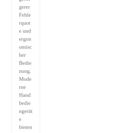
gerer
Fehle
rquot
e und
ergon
omisc
her
Bedie
nung.
Mode
rne
Hand
bedie
ngerät
e
bieten