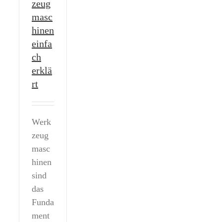
zeug
masc
hinen
einfa
ch
erklä
rt
Werk
zeug
masc
hinen
sind
das
Funda
ment