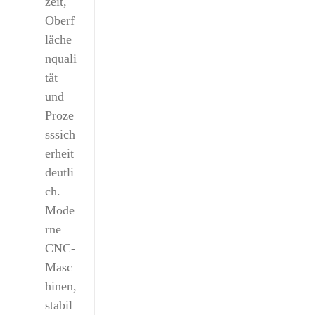
zeit,
Oberf
läche
nquali
tät
und
Proze
sssich
erheit
deutli
ch.
Mode
rne
CNC-
Masc
hinen,
stabil