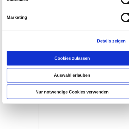
zeugk
ühlun
Marketing
g in
CNC-
Masc
Details zeigen
hinen
so ...
Cookies zulassen
Weiterlesen
Auswahl erlauben
Nur notwendige Cookies verwenden