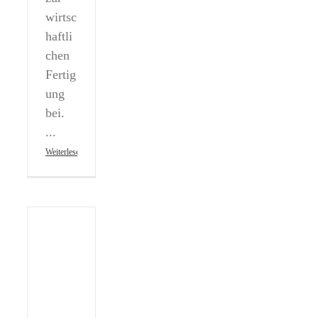
wirtsc
haftli
chen
Fertig
ung
bei.
...
Weiterlesen