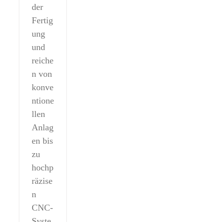
der
Fertig
ung
und
reiche
n von
konve
ntione
llen
Anlag
en bis
zu
hochp
räzise
n
CNC-
Syste