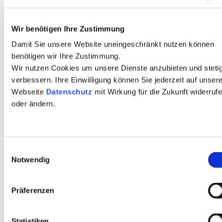
altigk
eit,
Wir benötigen Ihre Zustimmung
Oberf
Damit Sie unsere Website uneingeschränkt nutzen können
läche
benötigen wir Ihre Zustimmung.
nquali
Wir nutzen Cookies um unsere Dienste anzubieten und steti
tät
verbessern. Ihre Einwilligung können Sie jederzeit auf unser
und
Webseite
Datenschutz
mit Wirkung für die Zukunft widerruf
Wirts
oder ändern.
chaftl
ichkei
t
Einwilligungsauswahl
deutli
Notwendig
ch.
Waru
Präferenzen
m ist
die
Werk
Statistiken