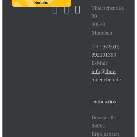
Thierschstraße
20
80538
München
Tel.:
+49 (0)
892101390
E-Mail:
info@tbm-
muenchen.de
PRODUKTION
Benzstraße 1
84061
Ergoldsbach