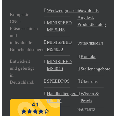
Werkzeugmaschinen
Downloads
Kompakte
Anydesk
CNC-
MINISPEED
Produktkatalog
Fräsmaschinen
MS 5-HS
und
MINISPEED
individuelle
UNTERNEHMEN
MS4030
Branchenlösungen.
Kontakt
Entwickelt
MINISPEED
und gefertigt
MS4040
Stellenangebote
in
SPEEDPOS
Über uns
Deutschland.
Handbediengerät
Wissen &
HC 104
Praxis
HAUPTSITZ