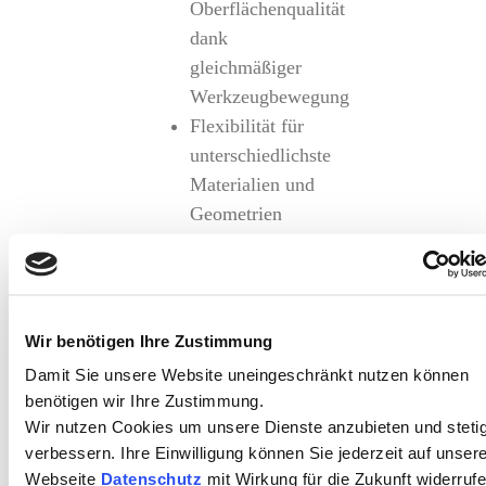
Oberflächenqualität
dank
gleichmäßiger
Werkzeugbewegung
Flexibilität für
unterschiedlichste
Materialien und
Geometrien
Nachteile:
Höhere
Investitions- und
Wir benötigen Ihre Zustimmung
Betriebskosten
Damit Sie unsere Website uneingeschränkt nutzen können
Komplexere
benötigen wir Ihre Zustimmung.
Wir nutzen Cookies um unsere Dienste anzubieten und steti
Programmierung,
verbessern. Ihre Einwilligung können Sie jederzeit auf unser
erfordert erfahrene
Webseite
Datenschutz
mit Wirkung für die Zukunft widerruf