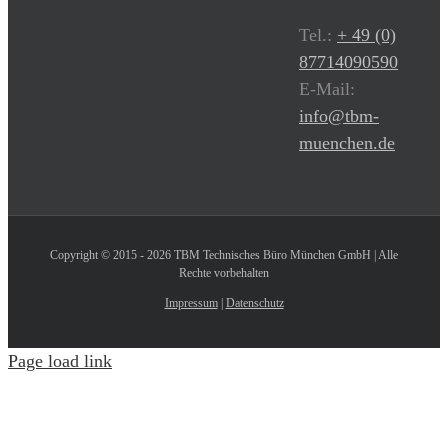
Tel.:
+ 49 (0)
87714090590
E-Mail:
info@tbm-
muenchen.de
Copyright © 2015 - 2026 TBM Technisches Büro München GmbH | Alle
Rechte vorbehalten
Impressum
|
Datenschutz
Page load link