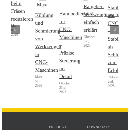
beim
Ratgeber:
Stahlbearb
Fräsen
Handbediengerät
Werkzeugmaschinen
Kühlung
mit
reduzieren
für
einfach
und
CNC
Mai
CNC-
erklärt
Schmierung
8th,
–
2026
Maschinen
Oktober
von
Stabilität
3rd,
–
2025
Werkzeugen
als
Präzise
in
Schlüssel
Steuerung
CNC-
zum
im
Maschinen
Erfolg
Detail
März
Oktober
5th,
2nd,
Oktober
2026
2025
23rd,
2025
PRODUKTE
DOWNLOADS