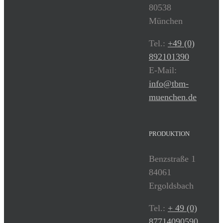
80538
München
Tel.:
+49 (0)
892101390
E-Mail:
info@tbm-
muenchen.de
PRODUKTION
Benzstraße 1
84061
Ergoldsbach
Tel.:
+ 49 (0)
87714090590