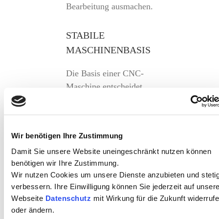
Bearbeitung ausmachen.
STABILE
MASCHINENBASIS
Die Basis einer CNC-
Maschine entscheidet
über die Präzision und
Wiederholgenauigkeit.
Unsere CNC-Maschinen
Wir benötigen Ihre Zustimmung
auf
Mineralguss-Basis
Damit Sie unsere Website uneingeschränkt nutzen können
bieten eine
benötigen wir Ihre Zustimmung.
hervorragende
Wir nutzen Cookies um unsere Dienste anzubieten und steti
Schwingungsdämpfung
verbessern. Ihre Einwilligung können Sie jederzeit auf unser
und gewährleisten
Webseite
Datenschutz
mit Wirkung für die Zukunft widerruf
höchste Maßhaltigkeit –
oder ändern.
ideal für Aluminium. So