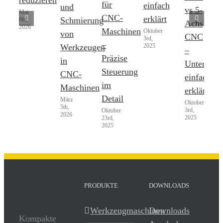
reduzieren
für
einfach
und
vs 5-
Mai
CNC-
erklärt
Schmierung
8th,
Achs
2026
Maschinen
Oktober
von
CNC
3rd,
–
2025
Werkzeugen
–
Präzise
in
Unterschi
Steuerung
CNC-
einfach
im
Maschinen
erklärt
Detail
März
Oktober
5th,
3rd,
Oktober
2026
2025
23rd,
2025
PRODUKTE
DOWNLOADS
Werkzeugmaschinen
Downloads
Kompakte