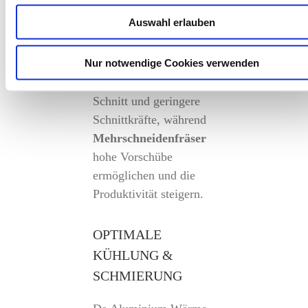
und Aufbauschneiden
Auswahl erlauben
verhindern. Eine
hochpositive
Nur notwendige Cookies verwenden
Schneidengeometrie
sorgt für einen sauberen
Schnitt und geringere
Schnittkräfte, während
Mehrschneidenfräser
hohe Vorschübe
ermöglichen und die
Produktivität steigern.
OPTIMALE
KÜHLUNG &
SCHMIERUNG