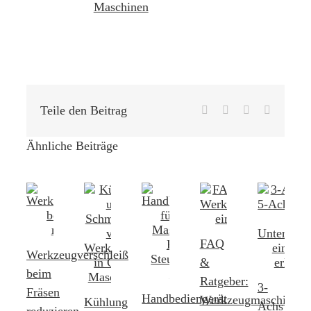
Maschinen
Teile den Beitrag
Facebook
LinkedIn
Pinterest
E-
Mail
Ähnliche Beiträge
FAQ
Werkzeugverschleiß
&
beim
Ratgeber:
3-
Fräsen
Handbediengerät
Werkzeugmaschinen
Kühlung
Achs