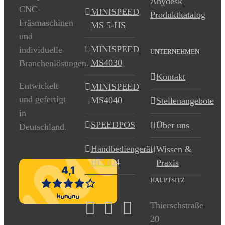
Anydesk
CNC-
MINISPEED
Produktkatalog
Fräsmaschinen
MS 5-HS
und
MINISPEED
individuelle
UNTERNEHMEN
MS4030
Branchenlösungen.
Kontakt
Entwickelt
MINISPEED
und gefertigt
MS4040
Stellenangebote
in
SPEEDPOS
Über uns
Deutschland.
Handbediengerät
Wissen &
HC 104
Praxis
HAUPTSITZ
Thierschstraße
20