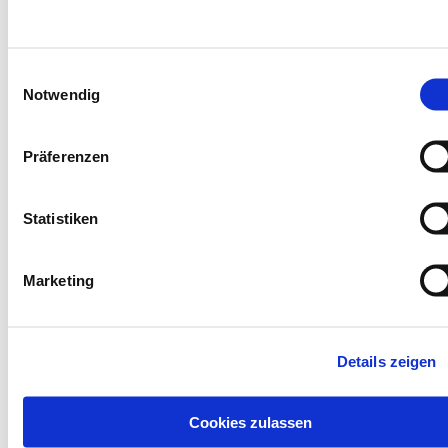
entstehen glatte
Oberflächen und enge
Einwilligungsauswahl
Toleranzen, selbst bei
Notwendig
hohen Drehzahlen.
Präferenzen
GEEIGNETE
WERKZEUGE
Statistiken
Die richtige
Werkzeugwahl ist
Marketing
entscheidend.
Besonders bewährt
haben sich
scharfe
Details zeigen
Hartmetallfräser mit
polierter Schneide
, die
Cookies zulassen
Reibung minimieren