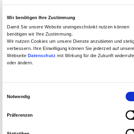
vielfältige Potenziale
für Wachstum und neue
Wir benötigen Ihre Zustimmung
Geschäftsfelder.
Damit Sie unsere Website uneingeschränkt nutzen können
benötigen wir Ihre Zustimmung.
Wirtschaftliche
Wir nutzen Cookies um unsere Dienste anzubieten und steti
Fertigung kleiner
verbessern. Ihre Einwilligung können Sie jederzeit auf unser
und mittlerer
Webseite
Datenschutz
mit Wirkung für die Zukunft widerruf
Serien
oder ändern.
Schnelle
Reaktion auf
Designänderungen
Einwilligungsauswahl
Hoher
Notwendig
Automatisierungsgrad
für effiziente
Präferenzen
Abläufe
Wettbewerbsvorteile
durch Qualität
Statistiken