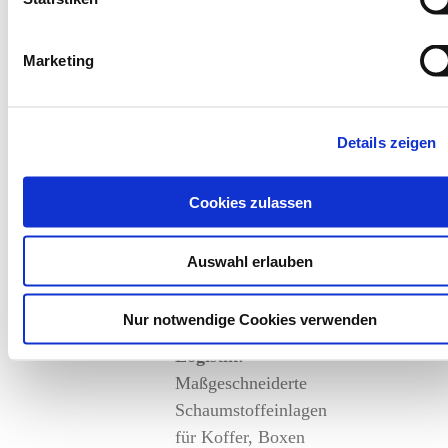
und Präzision
Marketing
Branchen mit
besonderem
Details zeigen
Bedarf
Die CNC-Bearbeitung
Cookies zulassen
von Schaumstoff ist in
vielen Industrien
Auswahl erlauben
unverzichtbar:
Nur notwendige Cookies verwenden
Transport &
Logistik:
Maßgeschneiderte
Schaumstoffeinlagen
für Koffer, Boxen