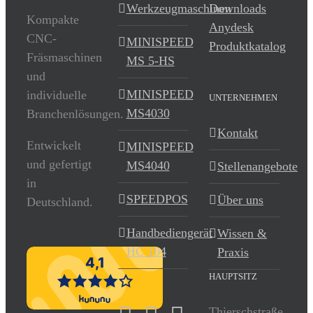
Werkzeugmaschinen
Downloads
Kompakte
Anydesk
CNC-
MINISPEED
Produktkatalog
Fräsmaschinen
MS 5-HS
und
MINISPEED
individuelle
UNTERNEHMEN
MS4030
Branchenlösungen.
Kontakt
Entwickelt
MINISPEED
und gefertigt
MS4040
Stellenangebote
in
SPEEDPOS
Über uns
Deutschland.
Handbediengerät
Wissen &
HC 104
Praxis
HAUPTSITZ
Thierschstraße